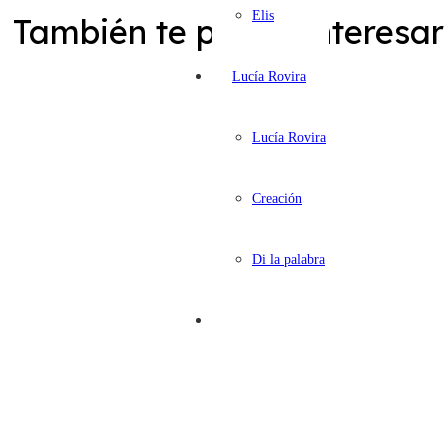
Elis
También te puede interesar
Lucía Rovira
Lucía Rovira
Creación
Di la palabra