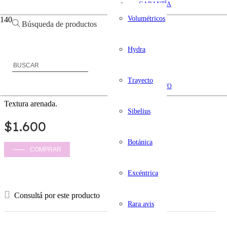
GARANTÍA
Volumétricos
Búsqueda de productos
FAQ
Hydra
Barras Curvas
Trayecto
Plata 950
CONTACTO
Textura arenada.
Sibelius
$
1.600
Botánica
COMPRAR
Excéntrica
Consultá por este producto
Rara avis