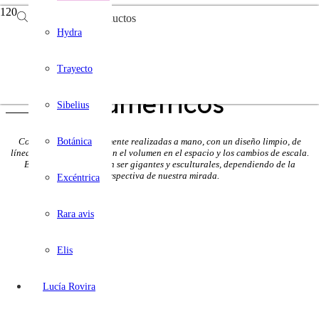
Búsqueda de productos
Hydra
Trayecto
Volumétricos
Sibelius
Botánica
Contundentes y enteramente realizadas a mano, con un diseño limpio, de
líneas puras que investigan el volumen en el espacio y los cambios de escala.
Estos pequeños pueden ser gigantes y esculturales, dependiendo de la
perspectiva de nuestra mirada.
Excéntrica
Rara avis
Elis
Lucía Rovira