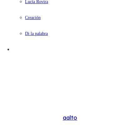
Lucía Rovira
Creación
Di la palabra
aalto