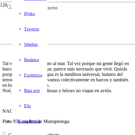
Búsqueda de productos
NAO
Hydra
Trayecto
Sibelius
Botánica
Tal vez porque crecí junto al mar. Tal vez porque mi gente llegó en
barcos. O porque navegar, parece más necesario que vivir. Quizás
porque andar sobre el agua es la metáfora universal, huimos del
Excéntrica
terror en barcos, nos salvamos colectivamente en barcos y también
en barcos,
naufragamos.
Noé, Ulises, Yemanjá: diosas y héroes no viajan en avión.
Rara avis
Elis
NAO, Boche.
Plata 950, madera de Muirapiranga.
Lucía Rovira
Consultá por este producto