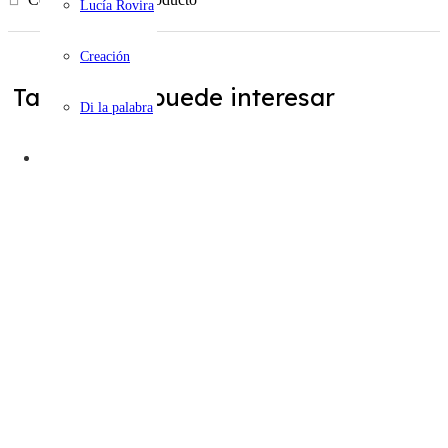
Lucía Rovira
Creación
También te puede interesar
Di la palabra