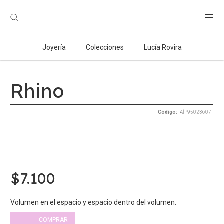
Búsqueda
de
productos
Joyería
Colecciones
Lucía Rovira
Rhino
AÍP95023607
$
7.100
Volumen en el espacio y espacio dentro del volumen.
COMPRAR