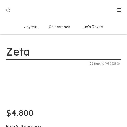
Búsqueda
de
productos
Joyería
Colecciones
Lucía Rovira
Zeta
AÍP95022306
$
4.800
Plata 950 y texturas.