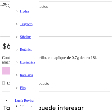
Búsqueda de productos
Romanas
Hydra
Trayecto
CVÍP95026516
Sibelius
$
6.100
Botánica
Contraste de textura y brillo, con aplique de 0,7g de oro 18k
amarillo.
Excéntrica
COMPRAR
Rara avis
Consultá por este producto
Elis
Lucía Rovira
También te puede interesar