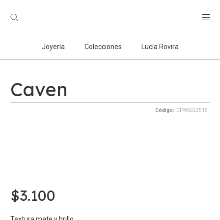
Búsqueda
de
productos
Joyería
Colecciones
Lucía Rovira
Caven
CÍP95022516
$
3.100
Textura mate y brillo.